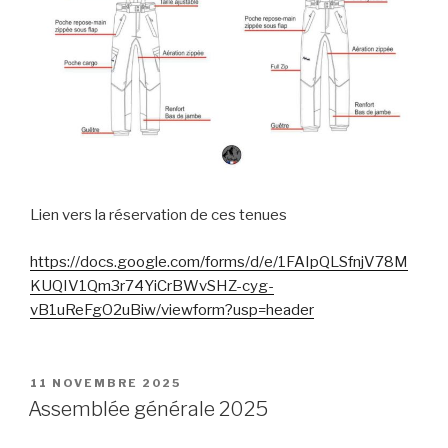
Lien vers la réservation de ces tenues
https://docs.google.com/forms/d/e/1FAIpQLSfnjV78M
KUQIV1Qm3r74YiCrBWvSHZ-cyg-
vB1uReFgO2uBiw/viewform?usp=header
PUBLIÉ
11 NOVEMBRE 2025
LE
Assemblée générale 2025