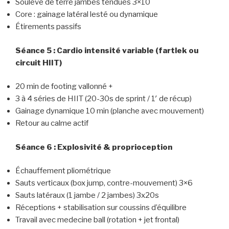
Soulevé de terre jambes tendues 3×10
Core : gainage latéral lesté ou dynamique
Étirements passifs
Séance 5 : Cardio intensité variable (fartlek ou
circuit HIIT)
20 min de footing vallonné +
3 à 4 séries de HIIT (20-30s de sprint / 1′ de récup)
Gainage dynamique 10 min (planche avec mouvement)
Retour au calme actif
Séance 6 : Explosivité & proprioception
Échauffement pliométrique
Sauts verticaux (box jump, contre-mouvement) 3×6
Sauts latéraux (1 jambe / 2 jambes) 3x20s
Réceptions + stabilisation sur coussins d’équilibre
Travail avec medecine ball (rotation + jet frontal)