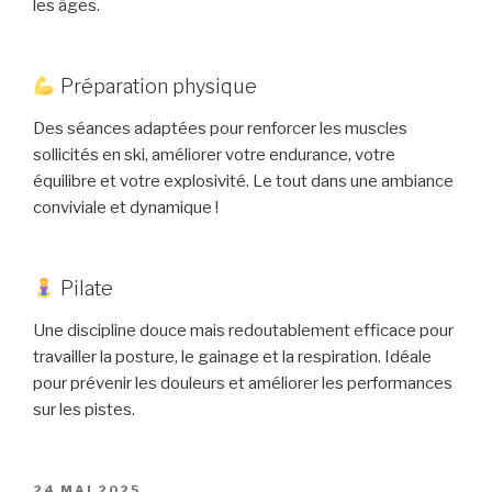
les âges.
Préparation physique
Des séances adaptées pour renforcer les muscles
sollicités en ski, améliorer votre endurance, votre
équilibre et votre explosivité. Le tout dans une ambiance
conviviale et dynamique !
Pilate
Une discipline douce mais redoutablement efficace pour
travailler la posture, le gainage et la respiration. Idéale
pour prévenir les douleurs et améliorer les performances
sur les pistes.
PUBLIÉ
24 MAI 2025