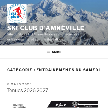
Aller
au
contenu
principal
SKI CLUB D'AMNÉVILLE
Site du Ski Club d'Amnéville, de ses activités, ses
entrainements, et ses manifestations
Menu
CATÉGORIE :
ENTRAINEMENTS DU SAMEDI
PUBLIÉ
8 MARS 2026
LE
Tenues 2026 2027