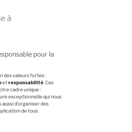
me à
responsable pour la
n des valeurs fortes :
b
et
responsabilité
. Ces
otre cadre unique :
ture exceptionnelle qui nous
 aussi d’organiser des
plication de tous.