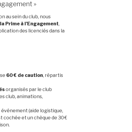
’Engagement »
on au sein du club, nous
la Prime à l’Engagement
,
lication des licenciés dans la
rse
60 € de caution
, répartis
és
organisés par le club
s club, animations,
 événement (aide logistique,
t cochée et un chèque de 30 €
ison.