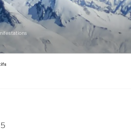
anifestations
ifs
25