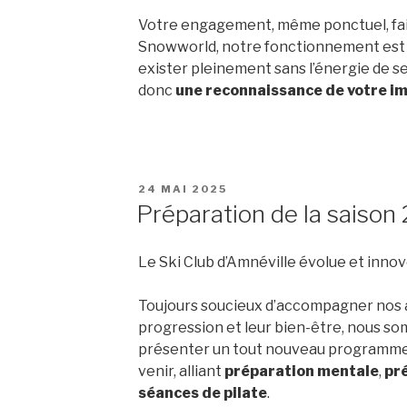
Votre engagement, même ponctuel, fait
Snowworld, notre fonctionnement est u
exister pleinement sans l’énergie de s
donc
une reconnaissance de votre im
PUBLIÉ
24 MAI 2025
LE
Préparation de la saiso
Le Ski Club d’Amnéville évolue et innove
Toujours soucieux d’accompagner nos 
progression et leur bien-être, nous s
présenter un tout nouveau programme d
venir, alliant
préparation mentale
,
pr
séances de pilate
.