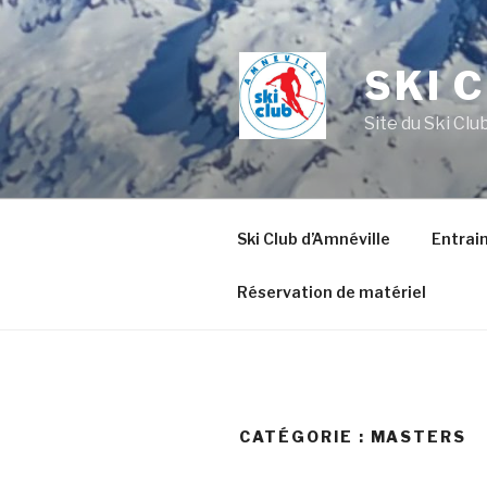
Aller
au
contenu
SKI 
principal
Site du Ski Clu
Ski Club d’Amnéville
Entrai
Réservation de matériel
CATÉGORIE :
MASTERS