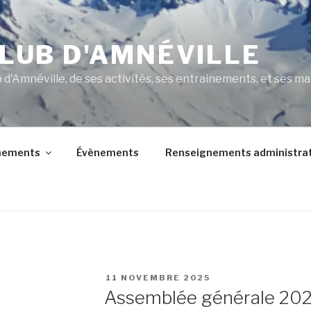
CLUB D'AMNÉVILLE
b d'Amnéville, de ses activités, ses entrainements, et ses m
nements
Évènements
Renseignements administrat
PUBLIÉ
11 NOVEMBRE 2025
LE
Assemblée générale 20