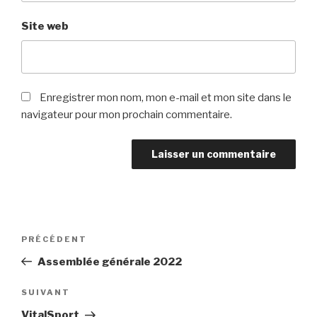
Site web
Enregistrer mon nom, mon e-mail et mon site dans le
navigateur pour mon prochain commentaire.
Navigation
Article
PRÉCÉDENT
de
précédent
Assemblée générale 2022
l’article
Article
SUIVANT
suivant
VitalSport