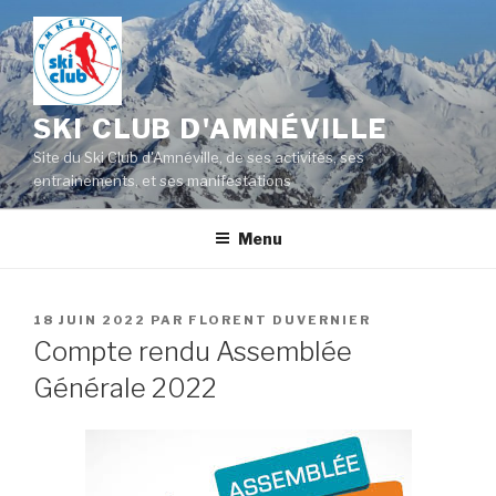
Aller
au
contenu
principal
SKI CLUB D'AMNÉVILLE
Site du Ski Club d'Amnéville, de ses activités, ses
entrainements, et ses manifestations
Menu
PUBLIÉ
18 JUIN 2022
PAR
FLORENT DUVERNIER
LE
Compte rendu Assemblée
Générale 2022