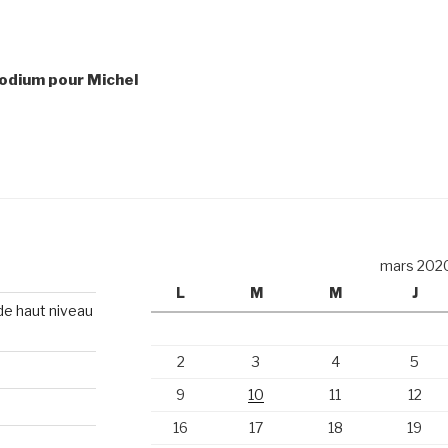
podium pour Michel
mars 202
L
M
M
J
 de haut niveau
2
3
4
5
9
10
11
12
16
17
18
19