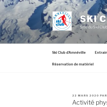
Aller
au
contenu
SKI 
principal
Site du Ski Clu
Ski Club d’Amnéville
Entrai
Réservation de matériel
PUBLIÉ
22 MARS 2020
PA
LE
Activité phy