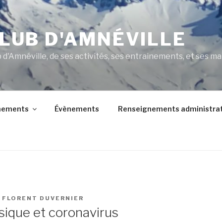
CLUB D'AMNÉVILLE
b d'Amnéville, de ses activités, ses entrainements, et ses m
nements
Évènements
Renseignements administrat
R
FLORENT DUVERNIER
sique et coronavirus