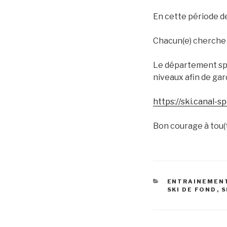
En cette période d
Chacun(e) cherche p
Le département spo
niveaux afin de gar
https://ski.canal-s
Bon courage à tou(
CATÉGORIES
ENTRAINEMENT
SKI DE FOND
,
S