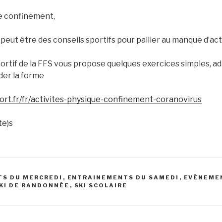
e confinement,
eut être des conseils sportifs pour pallier au manque d’acti
rtif de la FFS vous propose quelques exercices simples, ad
der la forme
port.fr/fr/activites-physique-confinement-coranovirus
te)s
S DU MERCREDI
,
ENTRAINEMENTS DU SAMEDI
,
EVÈNEME
KI DE RANDONNÉE
,
SKI SCOLAIRE