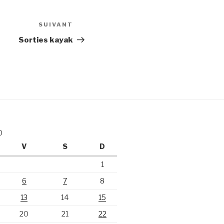
SUIVANT
Article
suivant
Sorties kayak
0
V
S
D
1
6
7
8
13
14
15
20
21
22