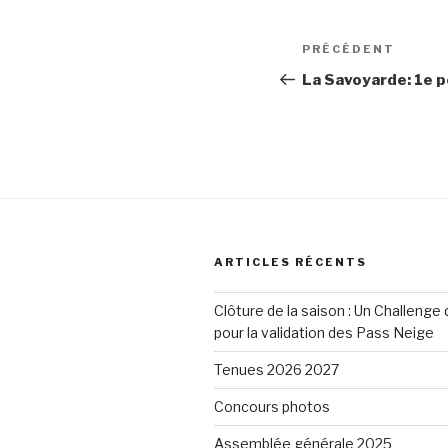
Navigation
Article
PRÉCÉDENT
de
précédent
La Savoyarde: 1e 
l’article
ARTICLES RÉCENTS
Clôture de la saison : Un Challenge
pour la validation des Pass Neige
Tenues 2026 2027
Concours photos
Assemblée générale 2025