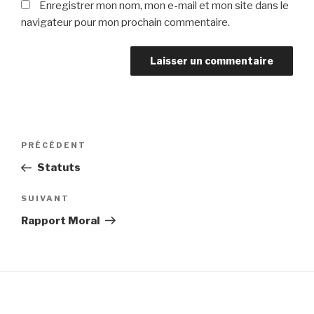
Enregistrer mon nom, mon e-mail et mon site dans le
navigateur pour mon prochain commentaire.
Navigation
Article
PRÉCÉDENT
de
précédent
Statuts
l’article
Article
SUIVANT
suivant
Rapport Moral